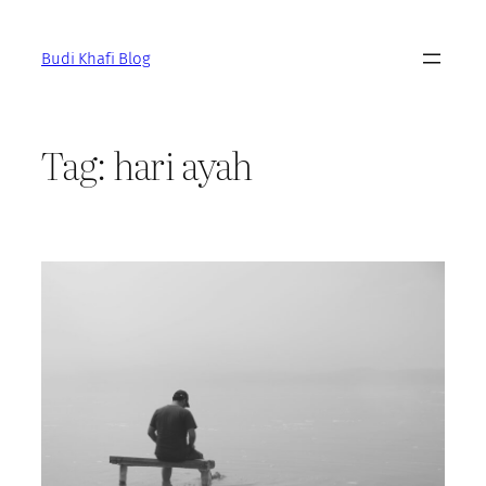
Skip
to
Budi Khafi Blog
content
Tag:
hari ayah